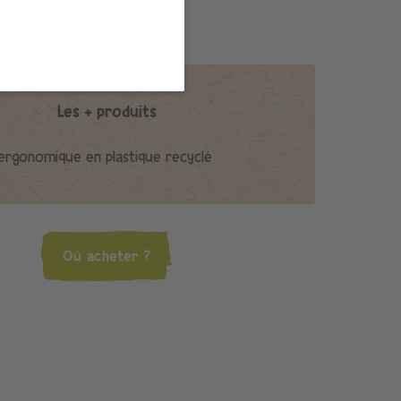
 : 3180194080129
Les + produits
rgonomique en plastique recyclé
Où acheter ?