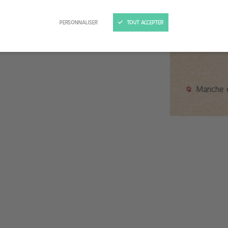
Réf 1408012 - Gencod
PERSONNALISER
TOUT ACCEPTER
Manche e