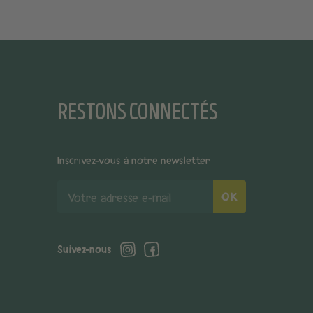
RESTONS CONNECTÉS
Inscrivez-vous à notre newsletter
Votre
OK
adresse
e-
mail
Suivez-nous