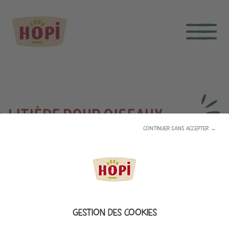
LITIÈRE POUR OISEAUX -
CONTINUER SANS ACCEPTER →
2KG
POUR OISEAUX DOMESTIQUES
Sachet de 2kg
Réf 1100066 - Gencod : 3180191000663
GESTION DES COOKIES