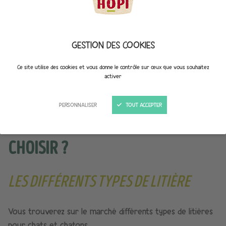
l’emplacement et l’entretien de la
litière de votre
chat
comptent tout autant pour assurer le confort
et l’intimité de votre matou. On vous dit tout !
GESTION DES COOKIES
Ce site utilise des cookies et vous donne le contrôle sur ceux que vous souhaitez
activer
PERSONNALISER
TOUT ACCEPTER
QUELLE LITIÈRE POUR CHAT
CHOISIR ?
LES DIFFÉRENTS TYPES DE LITIÈRE
Vous trouverez sur le marché différents types de litières
pour chats et chatons.