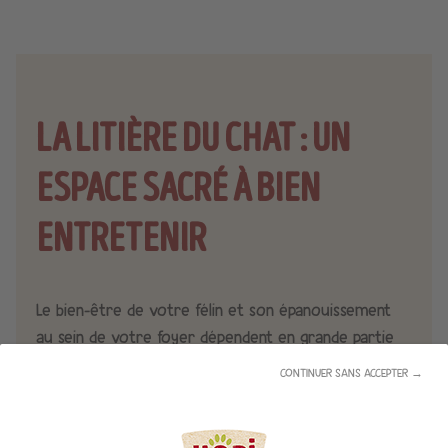
LA LITIÈRE DU CHAT : UN
ESPACE SACRÉ À BIEN
ENTRETENIR
Le bien-être de votre félin et son épanouissement
au sein de votre foyer dépendent en grande partie
de vos choix en matière de litière. Agglomérante,
CONTINUER SANS ACCEPTER →
absorbante, végétale, minérale, dans un bac ou une
maison de toilette, optez pour le combo gagnant
pour un animal heureux. Mais ce n’est pas tout,