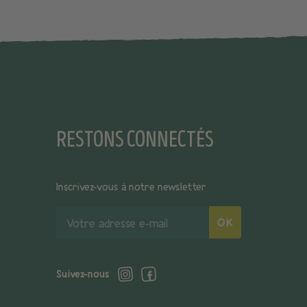
RESTONS CONNECTÉS
Inscrivez-vous à notre newsletter
Votre
OK
adresse
e-
mail
Suivez-nous