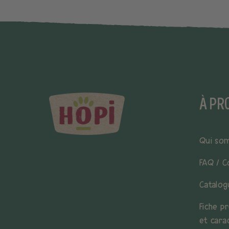
À PR
Qui so
FAQ / C
Catalog
Fiche pr
et cara