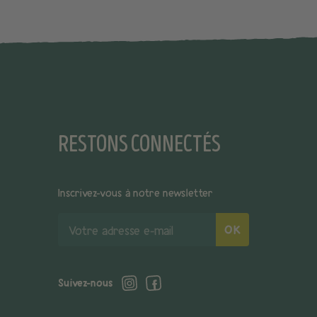
RESTONS CONNECTÉS
Inscrivez-vous à notre newsletter
Votre
OK
adresse
e-
mail
Suivez-nous