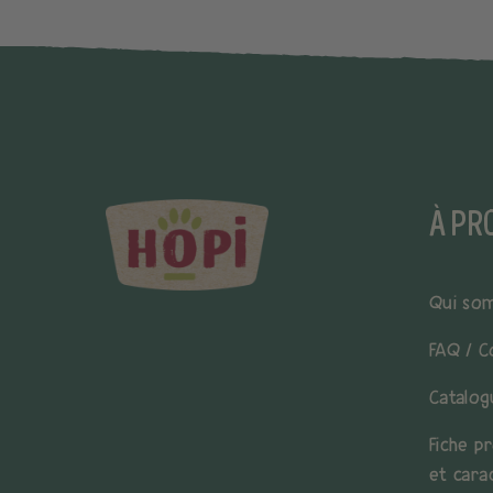
À PR
Qui so
FAQ / C
Catalog
Fiche pr
et cara