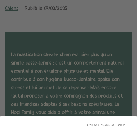
Chiens
Publié le
07/03/2025
La
mastication chez le chien
est bien plus qu’un
simple passe-temps : c’est un comportement naturel
essentiel à son équilibre physique et mental. Elle
contribue à son hygiène bucco-dentaire, apaise son
stress et lui permet de se dépenser. Mais encore
faut-il proposer à votre compagnon des produits et
des friandises adaptés à ses besoins spécifiques. La
Hopi Family vous aide à offrir à votre animal une
mastication saine et sécurisée.
CONTINUER SANS ACCEPTER →
Je découvre les friandises Hopi Family