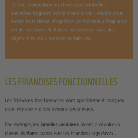
⚠️ Une
mastication du chien sous contrôle
:
surveillez toujours votre chien lorsqu’il mâche pour
éviter tout risque d’ingestion de morceaux trop gros
ou de fractures dentaires, notamment avec des
objets très durs, comme certains os.
LES FRIANDISES FONCTIONNELLES
Les friandises fonctionnelles sont spécialement conçues
pour répondre à des besoins spécifiques.
Par exemple, les
lamelles dentaires
aident à réduire la
plaque dentaire, tandis que les friandises digestives ,